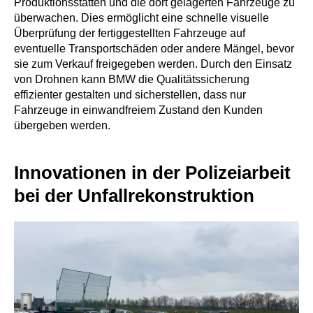
Produktionsstätten und die dort gelagerten Fahrzeuge zu
Arbeitsablauf
überwachen. Dies ermöglicht eine schnelle visuelle
Überprüfung der fertiggestellten Fahrzeuge auf
Referenzen
eventuelle Transportschäden oder andere Mängel, bevor
Blog
sie zum Verkauf freigegeben werden. Durch den Einsatz
von Drohnen kann BMW die Qualitätssicherung
Kontakt
effizienter gestalten und sicherstellen, dass nur
Fahrzeuge in einwandfreiem Zustand den Kunden
übergeben werden.
Leistungen
Schadengutachten nach einem Verkehrsunfall
Innovationen in der Polizeiarbeit
Kurzgutachten
bei der Unfallrekonstruktion
Gebrauchtwagenbewertung
Begleitung beim Autokauf
Prüfung von
Reparaturrechnungen
Reparaturbestätigung
Beweissicherung