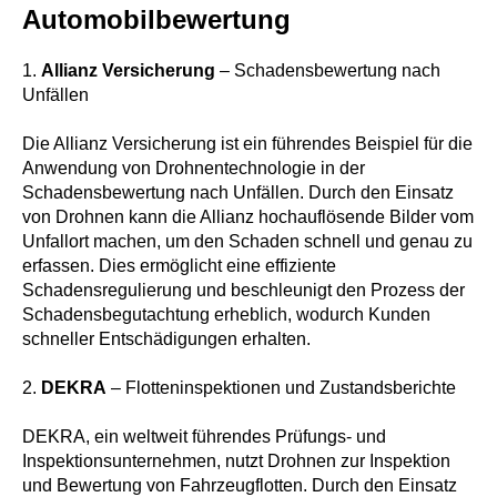
Automobilbewertung
1.
Allianz Versicherung
– Schadensbewertung nach
Unfällen
+49
Die Allianz Versicherung ist ein führendes Beispiel für die
Anwendung von Drohnentechnologie in der
Anfrage stellen
Schadensbewertung nach Unfällen. Durch den Einsatz
von Drohnen kann die Allianz hochauflösende Bilder vom
Durch Klicken auf die Schaltfläche "Anfrage stellen"
Unfallort machen, um den Schaden schnell und genau zu
erklären Sie sich mit der Speicherung und Verarbeitung
Ihrer personenbezogenen Daten, laut unserer
erfassen. Dies ermöglicht eine effiziente
Datenschutzerklärung
, einverstanden.
Schadensregulierung und beschleunigt den Prozess der
Schadensbegutachtung erheblich, wodurch Kunden
schneller Entschädigungen erhalten.
2.
DEKRA
– Flotteninspektionen und Zustandsberichte
DEKRA, ein weltweit führendes Prüfungs- und
Inspektionsunternehmen, nutzt Drohnen zur Inspektion
gutachter-muc.de © 2024
und Bewertung von Fahrzeugflotten. Durch den Einsatz