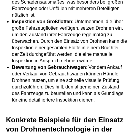
des Schadensausmaßes, was besonders bei großen
Fahrzeugen oder Unfällen mit mehreren Beteiligten
nützlich ist.
Inspektion von Großflotten
: Unternehmen, die über
große Fahrzeugflotten verfügen, setzen Drohnen ein,
um den Zustand ihrer Fahrzeuge regelmäßig zu
überwachen. Durch den Einsatz von Drohnen kann die
Inspektion einer gesamten Flotte in einem Bruchteil
der Zeit durchgeführt werden, die eine manuelle
Inspektion in Anspruch nehmen würde.
Bewertung von Gebrauchtwagen
: Vor dem Ankauf
oder Verkauf von Gebrauchtwagen können Händler
Drohnen nutzen, um eine schnelle visuelle Prüfung
durchzuführen. Dies hilft, den allgemeinen Zustand
des Fahrzeugs zu beurteilen und kann als Grundlage
für eine detailliertere Inspektion dienen.
HABEN SIE NOCH FRAGEN?
Konkrete Beispiele für den Einsatz
Dann hinterlassen Sie Ihre
Kontaktdaten und wir werden uns so
von Drohnentechnologie in der
schnell wie möglich bei Ihnen melden: