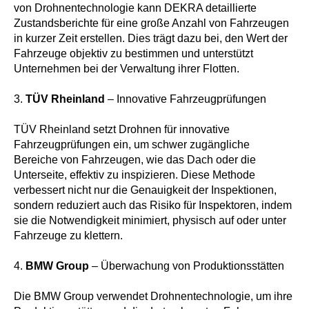
All Rights Reserved
von Drohnentechnologie kann DEKRA detaillierte
Zustandsberichte für eine große Anzahl von Fahrzeugen
in kurzer Zeit erstellen. Dies trägt dazu bei, den Wert der
+49 176 444 37667
Fahrzeuge objektiv zu bestimmen und unterstützt
Unternehmen bei der Verwaltung ihrer Flotten.
info@gutachter-muc.de
3.
TÜV Rheinland
– Innovative Fahrzeugprüfungen
TÜV Rheinland setzt Drohnen für innovative
Fahrzeugprüfungen ein, um schwer zugängliche
Bereiche von Fahrzeugen, wie das Dach oder die
Unterseite, effektiv zu inspizieren. Diese Methode
Bogdan Zambrovskij
verbessert nicht nur die Genauigkeit der Inspektionen,
Kfz-Sachverständigenbüro
sondern reduziert auch das Risiko für Inspektoren, indem
Konstanzer Str. 46
sie die Notwendigkeit minimiert, physisch auf oder unter
80809, München
Fahrzeuge zu klettern.
4.
BMW Group
– Überwachung von Produktionsstätten
Über Kfz-Sachverständigenbüro
Die BMW Group verwendet Drohnentechnologie, um ihre
Über uns